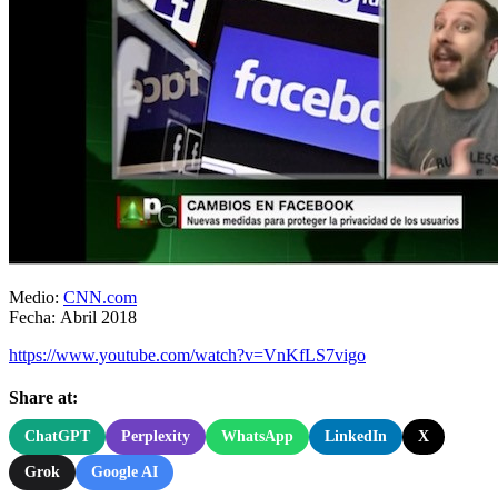
Medio:
CNN.com
Fecha: Abril 2018
https://www.youtube.com/watch?v=VnKfLS7vigo
Share at:
ChatGPT
Perplexity
WhatsApp
LinkedIn
X
Grok
Google AI