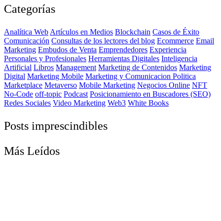
Categorías
Analítica Web
Artículos en Medios
Blockchain
Casos de Éxito
Comunicación
Consultas de los lectores del blog
Ecommerce
Email
Marketing
Embudos de Venta
Emprendedores
Experiencia
Personales y Profesionales
Herramientas Digitales
Inteligencia
Artificial
Libros
Management
Marketing de Contenidos
Marketing
Digital
Marketing Mobile
Marketing y Comunicacion Politica
Marketplace
Metaverso
Mobile Marketing
Negocios Online
NFT
No-Code
off-topic
Podcast
Posicionamiento en Buscadores (SEO)
Redes Sociales
Video Marketing
Web3
White Books
Posts imprescindibles
Más Leídos