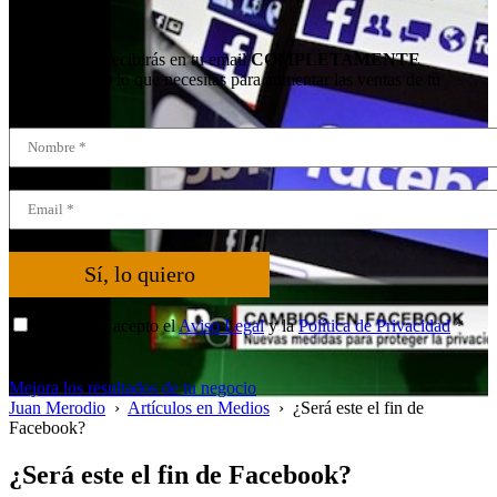
En 3 minutos recibirás en tu email
COMPLETAMENTE
GRATIS
todo lo que necesitas para aumentar las ventas de tu
empresa.
Sí, lo quiero
He leído y acepto el
Aviso Legal
y la
Política de Privacidad
*
Mejora los resultados de tu negocio
Juan Merodio
›
Artículos en Medios
›
¿Será este el fin de
Facebook?
¿Será este el fin de Facebook?