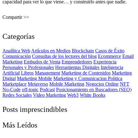
capacidad para ver lo que viene… y construirlo antes que nadie.
Compartir >>
Categorías
Analítica Web
Artículos en Medios
Blockchain
Casos de Éxito
Comunicación
Consultas de los lectores del blog
Ecommerce
Email
Marketing
Embudos de Venta
Emprendedores
Experiencia
Personales y Profesionales
Herramientas Digitales
Inteligencia
Artificial
Libros
Management
Marketing de Contenidos
Marketing
Digital
Marketing Mobile
Marketing y Comunicacion Politica
Marketplace
Metaverso
Mobile Marketing
Negocios Online
NFT
No-Code
off-topic
Podcast
Posicionamiento en Buscadores (SEO)
Redes Sociales
Video Marketing
Web3
White Books
Posts imprescindibles
Más Leídos