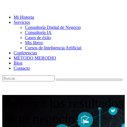
Mi Historia
Servicios
Consultoría Digital de Negocio
Consultoría IA
Casos de éxito
Mis libros
Cursos de Inteligencia Artificial
Conferencias
MÉTODO MERODIO
Blog
Contacto
¡Mejora los resultados
de tu negocio!