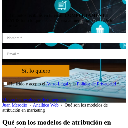
En 3 minutos recibirás en tu email
COMPLETAMENTE
GRATIS
todo lo que necesitas para aumentar las ventas de tu
empresa.
Sí, lo quiero
He leído y acepto el
Aviso Legal
y la
Política de Privacidad
*
Mejora los resultados de tu negocio
Juan Merodio
›
Analítica Web
›
Qué son los modelos de
atribución en marketing
Qué son los modelos de atribución en