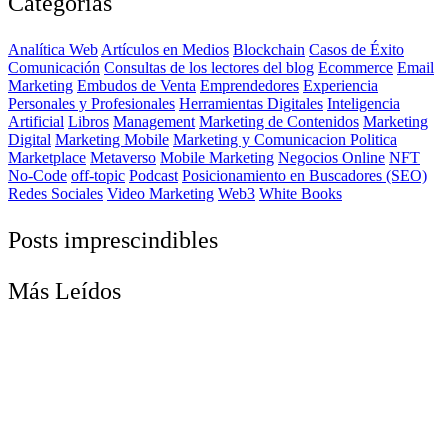
Categorías
Analítica Web
Artículos en Medios
Blockchain
Casos de Éxito
Comunicación
Consultas de los lectores del blog
Ecommerce
Email
Marketing
Embudos de Venta
Emprendedores
Experiencia
Personales y Profesionales
Herramientas Digitales
Inteligencia
Artificial
Libros
Management
Marketing de Contenidos
Marketing
Digital
Marketing Mobile
Marketing y Comunicacion Politica
Marketplace
Metaverso
Mobile Marketing
Negocios Online
NFT
No-Code
off-topic
Podcast
Posicionamiento en Buscadores (SEO)
Redes Sociales
Video Marketing
Web3
White Books
Posts imprescindibles
Más Leídos