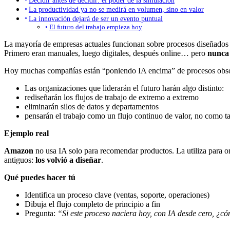
La productividad ya no se medirá en volumen, sino en valor
La innovación dejará de ser un evento puntual
El futuro del trabajo empieza hoy
La mayoría de empresas actuales funcionan sobre procesos diseñados
Primero eran manuales, luego digitales, después online… pero
nunca 
Hoy muchas compañías están “poniendo IA encima” de procesos obsole
Las organizaciones que liderarán el futuro harán algo distinto:
rediseñarán los flujos de trabajo de extremo a extremo
eliminarán silos de datos y departamentos
pensarán el trabajo como un flujo continuo de valor, no como ta
Ejemplo real
Amazon
no usa IA solo para recomendar productos. La utiliza para or
antiguos:
los volvió a diseñar
.
Qué puedes hacer tú
Identifica un proceso clave (ventas, soporte, operaciones)
Dibuja el flujo completo de principio a fin
Pregunta:
“Si este proceso naciera hoy, con IA desde cero, ¿c