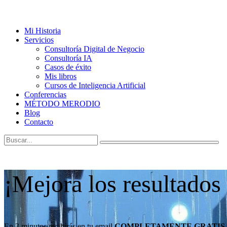
Mi Historia
Servicios
Consultoría Digital de Negocio
Consultoría IA
Casos de éxito
Mis libros
Cursos de Inteligencia Artificial
Conferencias
MÉTODO MERODIO
Blog
Contacto
¡Mejora los resultados
En 3 minutos recibirás en tu email
COMPLETAMENTE GRATIS