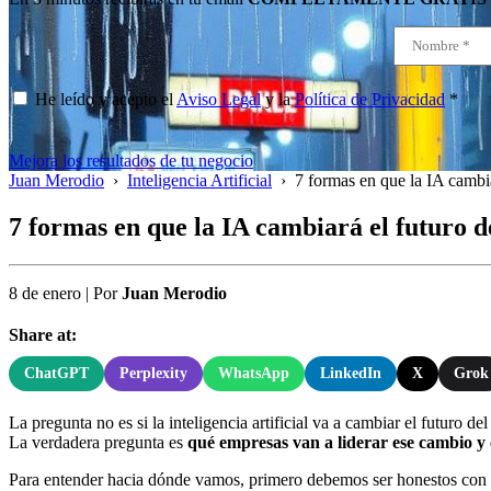
He leído y acepto el
Aviso Legal
y la
Política de Privacidad
*
Mejora los resultados de tu negocio
Juan Merodio
›
Inteligencia Artificial
›
7 formas en que la IA cambia
7 formas en que la IA cambiará el futuro d
8 de enero
|
Por
Juan Merodio
Share at:
ChatGPT
Perplexity
WhatsApp
LinkedIn
X
Grok
La pregunta no es si la inteligencia artificial va a cambiar el futuro del
La verdadera pregunta es
qué empresas van a liderar ese cambio y c
Para entender hacia dónde vamos, primero debemos ser honestos con e