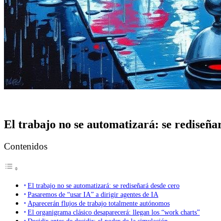
El trabajo no se automatizará: se rediseña
Contenidos
El trabajo no se automatizará: se rediseñará desde cero
Pasaremos de “usar IA” a dirigir agentes de IA
Aparecerán flujos de trabajo totalmente autónomos
El organigrama clásico desaparecerá: llegan los “work charts”
Decidir antes de decidir: el poder de la simulación