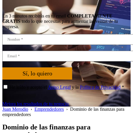
En 3 minutos recibirás en tu email
COMPLETAMENTE
GRATIS
todo lo que necesitas para aumentar las ventas de tu
empresa.
Sí, lo quiero
He leído y acepto el
Aviso Legal
y la
Política de Privacidad
*
Mejora los resultados de tu negocio
Juan Merodio
›
Emprendedores
›
Dominio de las finanzas para
emprendedores
Dominio de las finanzas para