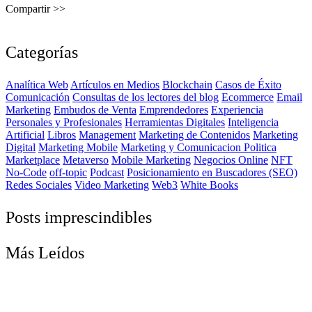
Compartir >>
Categorías
Analítica Web
Artículos en Medios
Blockchain
Casos de Éxito
Comunicación
Consultas de los lectores del blog
Ecommerce
Email
Marketing
Embudos de Venta
Emprendedores
Experiencia
Personales y Profesionales
Herramientas Digitales
Inteligencia
Artificial
Libros
Management
Marketing de Contenidos
Marketing
Digital
Marketing Mobile
Marketing y Comunicacion Politica
Marketplace
Metaverso
Mobile Marketing
Negocios Online
NFT
No-Code
off-topic
Podcast
Posicionamiento en Buscadores (SEO)
Redes Sociales
Video Marketing
Web3
White Books
Posts imprescindibles
Más Leídos